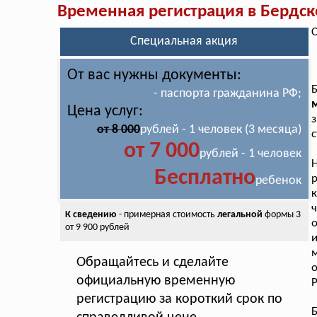
Временная регистрация в Бердск
С
Специальная акция
От вас нужны документы:
- паспорта гражданина РФ;
м
Цена услуг:
от 8 000
рублей - 1 человек (3 месяца)
с
от 7 000
рублей - 1 человек
Бесплатно
р
ребенок
ч
К сведению
- примерная стоимость
легальной
формы 3
о
от 9 900 рублей
Обращайтесь и сделайте
о
официальную временную
Р
регистрацию за короткий срок по