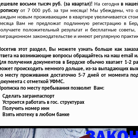
ешевле восьми тысяч руб. (за квартал)!
На сегодня
в нашей
прописку
от 7 000 руб. за три месяца! Мы убеждены, что об
аждым новым проживающим в квартире увеличивается стоимо
месяца Вам не предложат подлинную регистрацию в Берд
получаете положительный результат и бесплатные советы
играционном законодательстве и имеют регулярную практик
осетив этот раздел, Вы можете узнать больше как заказ
твета на возникающие вопросы обращайтесь на наш email ил
ля получения документов в Бердске обычно хватает 1-2 ра
может происходить немного дольше, из-за выпадающих вы
о месту проживания достаточно 5-7 дней от момента под
документа с отметкой УФМС.
рописка по месту пребывания позволит Вам:
Сделать загранпаспорт
Устроится работать в гос. структурах
Получить номер инн
Взять ипотеку в любом банке