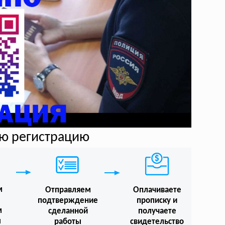
ую регистрацию
м
Отправляем
Оплачиваете
подтверждение
прописку и
м
сделанной
получаете
ы
работы
свидетельство